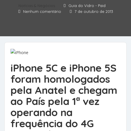
Notícias & Negócios
Guia do Vidro - Paid
Nenhum comentário
7 de outubro de 2013
iPhone 5C e iPhone 5S
foram homologados
pela Anatel e chegam
ao País pela 1ª vez
operando na
frequência do 4G