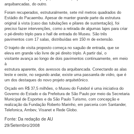
arquibancadas, do outro.
Foram recuperados, estruturalmente, sete mil metros quadrados do
Estádio do Pacaembu. Apesar de manter grande parte da estrutura
original à vista (caso das tubulações e pilares de sustentação), foi
preciso fazer intervenções, como a retirada de algumas lajes para criar
o pé-direito triplo para o hall de entrada do Museu. São três
pavimentos com 17 salas, distribuídas em 150 m de extensão.
O trajeto de visita proposto começa no saguão de entrada, que se
eleva em grande vão livre de pé direito triplo. A partir daí, o
visitante avança ao longo de dois pavimentos continuamente, em meio
à
estrutura aparente, dos avessos da arquibancada. Conectando as alas
leste e oeste, no segundo andar, existe uma passarela de vidro, que é
um dos destaques do novo projeto arquitetônico.
Orçado em R$ 37,5 milhões, o Museu do Futebol é uma iniciativa do
Governo do Estado e da Prefeitura de São Paulo por meio da Secretaria
Municipal de Esportes e da São Paulo Turismo, com concepção e
realização da Fundação Roberto Marinho, em parceria com Santander,
Telefonica, Ambev, Visanet e Rede Globo.
Fonte:
Da redação de AU
29/Setembro/2008