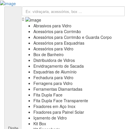
Cadastre sua Vidraçaria
Sign In
Cadastre sua Vidraçaria
Home
Empresas
Abrasivos para Vidro
Anuncie
Acessórios para Corrimão
Informativos
Acessórios para Corrimão e Guarda Corpo
Notícias & Negócios
Acessórios para Esquadrias
Feiras & Eventos
Acessórios para Vidro
Vídeos
Box de Banheiro
Contato
Distribuidora de Vidros
Fale Conosco
Envidraçamento de Sacada
Assine nossa Newsletter
Esquadrias de Alumínio
Fechadura para Vidro
Ferragens para Vidro
Ferramentas Diamantadas
Fita Dupla Face
Fita Dupla Face Transparente
Fixadores em Aço Inox
Fixadores para Painel Solar
Içamento de Vidro
Kit Box
Digite