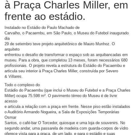
à Praça Charles Miller, em
frente ao estádio.
Instalado no Estádio do Paulo Machado de
Carvalho, o Pacaembu, em São Paulo, o Museu do Futebol inaugurado
dia
29 de setembro teve projeto arquitetônico de Mauro Munhoz. O
arquiteto
enfrentou o desafio de transformar o espaço sob as arquibancadas em
museu. Para a obra, que completou 13 meses, foram necessários 680
profissionais. O projeto revela a estrutura do Estádio do Pacaembu e
articula seu interior à Praça Charles Miller, construída por Severo
& Villares.
Todo o complexo do
Estádio do Pacaembu (que inclui o Museu do Futebol e a Praça Charles
Miller) ocupa 75.598 m². O pavimento térreo do Museu é de livre
acesso
e articula a relação com a praça em frente. Nesse piso estão instalados
o Auditório Armando Nogueira, a Sala de Exposições Temporárias
Osmar
Santos, o café-bar O Torcedor, quiosque e uma loja de souvenirs. No
segundo andar, uma passarela de madeira com guarda-corpos de vidro
oferece vista para a praça, de um lado, e para o estádio e suas