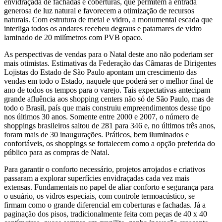
envidraçada de fachadas e coberturas, que permitem a entrada
generosa de luz natural e favorecem a otimização de recursos
naturais. Com estrutura de metal e vidro, a monumental escada que
interliga todos os andares recebeu degraus e patamares de vidro
laminado de 20 milímetros com PVB opaco.
As perspectivas de vendas para o Natal deste ano não poderiam ser
mais otimistas. Estimativas da Federação das Câmaras de Dirigentes
Lojistas do Estado de São Paulo apontam um crescimento das
vendas em todo o Estado, naquele que poderá ser o melhor final de
ano de todos os tempos para o varejo. Tais expectativas antecipam
grande afluência aos shopping centers não só de São Paulo, mas de
todo o Brasil, país que mais construiu empreendimentos desse tipo
nos últimos 30 anos. Somente entre 2000 e 2007, o número de
shoppings brasileiros saltou de 281 para 346 e, no últimos três anos,
foram mais de 30 inaugurações. Práticos, bem iluminados e
confortáveis, os shoppings se fortalecem como a opção preferida do
público para as compras de Natal.
Para garantir o conforto necessário, projetos arrojados e criativos
passaram a explorar superfícies envidraçadas cada vez mais
extensas. Fundamentais no papel de aliar conforto e segurança para
o usuário, os vidros especiais, com controle termoacústico, se
firmam como o grande diferencial em coberturas e fachadas. Já a
paginação dos pisos, tradicionalmente feita com peças de 40 x 40