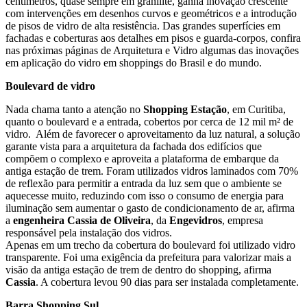
centímetros, quase sempre em granilite, ganha inovação crescente
com intervenções em desenhos curvos e geométricos e a introdução
de pisos de vidro de alta resistência. Das grandes superfícies em
fachadas e coberturas aos detalhes em pisos e guarda-corpos, confira
nas próximas páginas de Arquitetura e Vidro algumas das inovações
em aplicação do vidro em shoppings do Brasil e do mundo.
Boulevard de vidro
Nada chama tanto a atenção no
Shopping Estação
, em Curitiba,
quanto o boulevard e a entrada, cobertos por cerca de 12 mil m² de
vidro. Além de favorecer o aproveitamento da luz natural, a solução
garante vista para a arquitetura da fachada dos edifícios que
compõem o complexo e aproveita a plataforma de embarque da
antiga estação de trem. Foram utilizados vidros laminados com 70%
de reflexão para permitir a entrada da luz sem que o ambiente se
aquecesse muito, reduzindo com isso o consumo de energia para
iluminação sem aumentar o gasto de condicionamento de ar, afirma
a
engenheira Cassia de Oliveira
, da
Engevidros
, empresa
responsável pela instalação dos vidros.
Apenas em um trecho da cobertura do boulevard foi utilizado vidro
transparente. Foi uma exigência da prefeitura para valorizar mais a
visão da antiga estação de trem de dentro do shopping, afirma
Cassia
. A cobertura levou 90 dias para ser instalada completamente.
Barra Shopping Sul