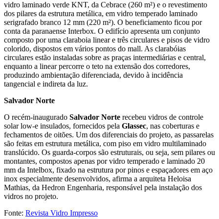
vidro laminado verde KNT, da Cebrace (260 m²) e o revestimento
dos pilares da estrutura metálica, em vidro temperado laminado
serigrafado branco 12 mm (220 m²). O beneficiamento ficou por
conta da paranaense Interbox. O edifício apresenta um conjunto
composto por uma claraboia linear e três circulares e pisos de vidro
colorido, dispostos em vários pontos do mall. As clarabóias
circulares estão instaladas sobre as praças intermediárias e central,
enquanto a linear percorre o teto na extensão dos corredores,
produzindo ambientação diferenciada, devido à incidência
tangencial e indireta da luz.
Salvador Norte
O recém-inaugurado
Salvador Norte
recebeu vidros de controle
solar low-e insulados, fornecidos pela
Glassec
, nas coberturas e
fechamentos de oitões. Um dos diferenciais do projeto, as passarelas
são feitas em estrutura metálica, com piso em vidro multilaminado
translúcido. Os guarda-corpos são estruturais, ou seja, sem pilares ou
montantes, compostos apenas por vidro temperado e laminado 20
mm da Intelbox, fixado na estrutura por pinos e espaçadores em aço
inox especialmente desenvolvidos, afirma a arquiteta Heloisa
Mathias, da Hedron Engenharia, responsável pela instalação dos
vidros no projeto.
Fonte:
Revista Vidro Impresso