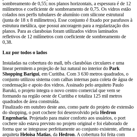
sombreamento de 0,55; nos planos horizontais, a espessura é de 12
milímetros e coeficiente de sombreamento de 0,75. Os vidros estão
colados nos perfis tubulares de alumínio com silicone estrutural
(junta de 18 x 8 milímetros). Esse conjunto é fixado por parafusos à
estrutura metálica, que possui ancoragem para a regularização dos
planos. Para as claraboias foram utilizados vidros laminados
refletivos de 12 milímetros com coeficiente de sombreamento de
0,38.
Luz por todos o lados
Instaladas na cobertura do mall, três clarabóias circulares e uma
linear permitem a projeção de luz natural no interior do
Park
Shopping Barigui
, em Curitiba. Com 3 630 metros quadrados, o
conjunto utilizou sistema com calhas internas para coleta de água de
condensação e apoio dos vidros. Assinado pelo arquiteto Paulo
Baruki, o projeto integra o novo centro comercial que vem se
formando na região oeste de Curitiba e totaliza 125 mil metros
quadrados de área construída.
Finalizado em outubro deste ano, como parte do projeto de extensão
do shopping, o port cochere foi desenvolvido pela
Hedron
Engenharia
. Projetado para maior conforto aos usuários, o port
cochere não estava previsto no projeto original e foi elaborado de
forma que se integrasse perfeitamente ao conjunto existente, afirma a
arquiteta
Heloisa Matias
, da
Hedron
. A cobertura foi feita com