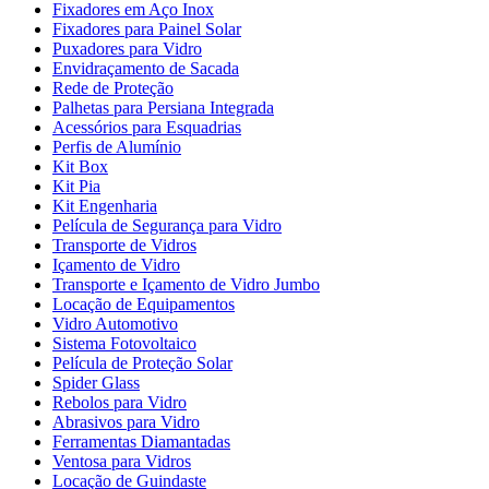
Fixadores em Aço Inox
Fixadores para Painel Solar
Puxadores para Vidro
Envidraçamento de Sacada
Rede de Proteção
Palhetas para Persiana Integrada
Acessórios para Esquadrias
Perfis de Alumínio
Kit Box
Kit Pia
Kit Engenharia
Película de Segurança para Vidro
Transporte de Vidros
Içamento de Vidro
Transporte e Içamento de Vidro Jumbo
Locação de Equipamentos
Vidro Automotivo
Sistema Fotovoltaico
Película de Proteção Solar
Spider Glass
Rebolos para Vidro
Abrasivos para Vidro
Ferramentas Diamantadas
Ventosa para Vidros
Locação de Guindaste