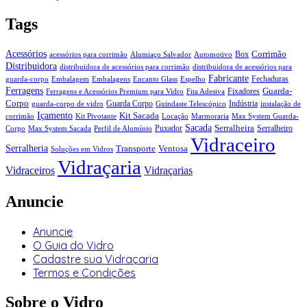
Tags
Acessórios
Corrimão
Box
acessórios para corrimão
Alumiaço Salvador
Automotivo
Distribuidora
distribuidora de acessórios para corrimão
distribuidora de acessórios para
Fabricante
Fechaduras
guarda-corpo
Embalagem
Embalagens
Encanto Glass
Espelho
Ferragens
Guarda-
Fixadores
Ferragens e Acessórios Premium para Vidro
Fita Adesiva
Corpo
Guarda Corpo
Indústria
guarda-corpo de vidro
Guindaste Telescópico
instalação de
Içamento
Kit Sacada
corrimão
Kit Pivotante
Locação
Marmoraria
Max System Guarda-
Sacada
Serralheira
Puxador
Serralheiro
Corpo
Max System Sacada
Perfil de Alumínio
Vidraceiro
Serralheria
Transporte
Ventosa
Soluções em Vidros
Vidraçaria
Vidraceiros
Vidraçarias
Anuncie
Anuncie
O Guia do Vidro
Cadastre sua Vidraçaria
Termos e Condições
Sobre o Vidro