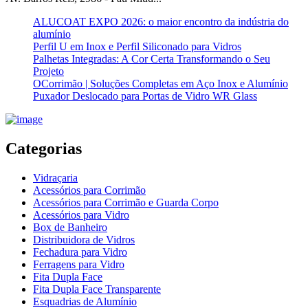
ALUCOAT EXPO 2026: o maior encontro da indústria do
alumínio
Perfil U em Inox e Perfil Siliconado para Vidros
Palhetas Integradas: A Cor Certa Transformando o Seu
Projeto
OCorrimão | Soluções Completas em Aço Inox e Alumínio
Puxador Deslocado para Portas de Vidro WR Glass
Categorias
Vidraçaria
Acessórios para Corrimão
Acessórios para Corrimão e Guarda Corpo
Acessórios para Vidro
Box de Banheiro
Distribuidora de Vidros
Fechadura para Vidro
Ferragens para Vidro
Fita Dupla Face
Fita Dupla Face Transparente
Esquadrias de Alumínio