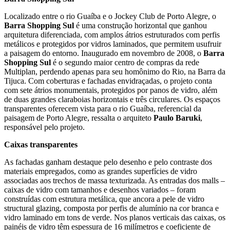
Localizado entre o rio Guaíba e o Jockey Club de Porto Alegre, o
Barra Shopping Sul
é uma construção horizontal que ganhou
arquitetura diferenciada, com amplos átrios estruturados com perfis
metálicos e protegidos por vidros laminados, que permitem usufruir
a paisagem do entorno. Inaugurado em novembro de 2008, o
Barra
Shopping Sul
é o segundo maior centro de compras da rede
Multiplan, perdendo apenas para seu homônimo do Rio, na Barra da
Tijuca. Com coberturas e fachadas envidraçadas, o projeto conta
com sete átrios monumentais, protegidos por panos de vidro, além
de duas grandes claraboias horizontais e três circulares. Os espaços
transparentes oferecem vista para o rio Guaíba, referencial da
paisagem de Porto Alegre, ressalta o arquiteto
Paulo Baruki
,
responsável pelo projeto.
Caixas transparentes
As fachadas ganham destaque pelo desenho e pelo contraste dos
materiais empregados, como as grandes superfícies de vidro
associadas aos trechos de massa texturizada. As entradas dos malls –
caixas de vidro com tamanhos e desenhos variados – foram
construídas com estrutura metálica, que ancora a pele de vidro
structural glazing, composta por perfis de alumínio na cor branca e
vidro laminado em tons de verde. Nos planos verticais das caixas, os
painéis de vidro têm espessura de 16 milímetros e coeficiente de