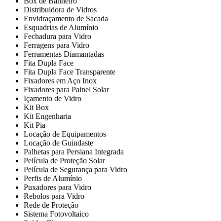
Box de Banheiro
Distribuidora de Vidros
Envidraçamento de Sacada
Esquadrias de Alumínio
Fechadura para Vidro
Ferragens para Vidro
Ferramentas Diamantadas
Fita Dupla Face
Fita Dupla Face Transparente
Fixadores em Aço Inox
Fixadores para Painel Solar
Içamento de Vidro
Kit Box
Kit Engenharia
Kit Pia
Locação de Equipamentos
Locação de Guindaste
Palhetas para Persiana Integrada
Película de Proteção Solar
Película de Segurança para Vidro
Perfis de Alumínio
Puxadores para Vidro
Rebolos para Vidro
Rede de Proteção
Sistema Fotovoltaico